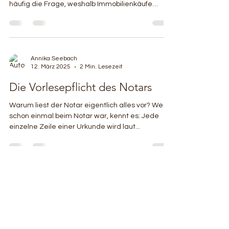
häufig die Frage, weshalb Immobilienkäufe
zwingend...
Annika Seebach
12. März 2025
2 Min. Lesezeit
Die Vorlesepflicht des Notars
Warum liest der Notar eigentlich alles vor? Wer
schon einmal beim Notar war, kennt es: Jede
einzelne Zeile einer Urkunde wird laut...
Rechtsanwältin und
Notarin
Annika Seebach