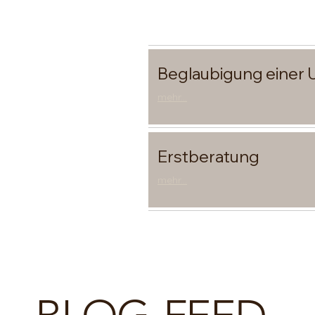
Beglaubigung einer U
mehr...
Erstberatung
mehr...