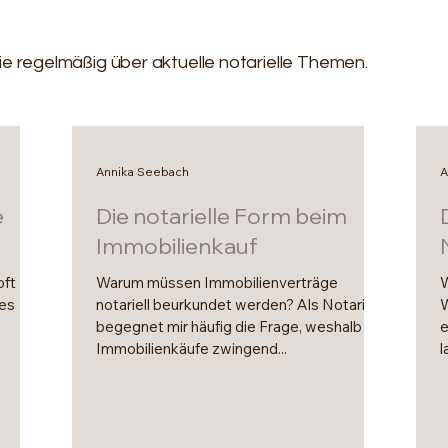
ie regelmäßig über aktuelle notarielle Themen.
Annika Seebach
A
e
Die notarielle Form beim
Immobilienkauf
oft
Warum müssen Immobilienverträge
W
nes
notariell beurkundet werden? Als Notarin
W
begegnet mir häufig die Frage, weshalb
e
Immobilienkäufe zwingend...
l