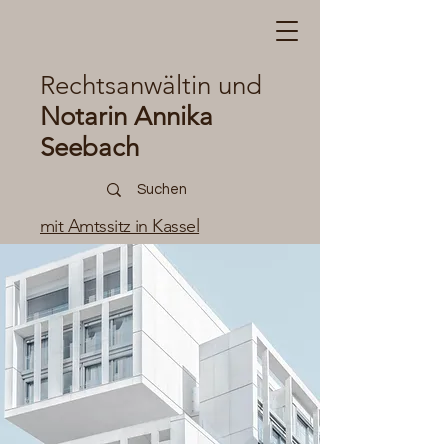
Rechtsanwältin und
Notarin Annika
Seebach
mit Amtssitz in Kassel