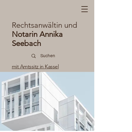
Rechtsanwältin und
Notarin Annika
Seebach
mit Amtssitz in Kassel